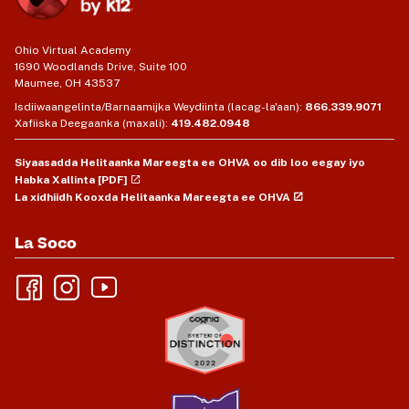
Ohio Virtual Academy
1690 Woodlands Drive, Suite 100
Maumee, OH 43537
Isdiiwaangelinta/Barnaamijka Weydiinta (lacag-la'aan):
866.339.9071
Xafiiska Deegaanka (maxali):
419.482.0948
Siyaasadda Helitaanka Mareegta ee OHVA oo dib loo eegay iyo
Habka Xallinta [PDF]
La xidhiidh Kooxda Helitaanka Mareegta ee OHVA
La Soco