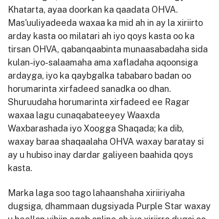
Khatarta, ayaa doorkan ka qaadata OHVA.
Mas'uuliyadeeda waxaa ka mid ah in ay la xiriirto
arday kasta oo milatari ah iyo qoys kasta oo ka
tirsan OHVA, qabanqaabinta munaasabadaha sida
kulan-iyo-salaamaha ama xafladaha aqoonsiga
ardayga, iyo ka qaybgalka tababaro badan oo
horumarinta xirfadeed sanadka oo dhan.
Shuruudaha horumarinta xirfadeed ee Ragar
waxaa lagu cunaqabateeyey Waaxda
Waxbarashada iyo Xoogga Shaqada; ka dib,
waxay baraa shaqaalaha OHVA waxay baratay si
ay u hubiso inay dardar galiyeen baahida qoys
kasta.
Marka laga soo tago lahaanshaha xiriiriyaha
dugsiga, dhammaan dugsiyada Purple Star waxay