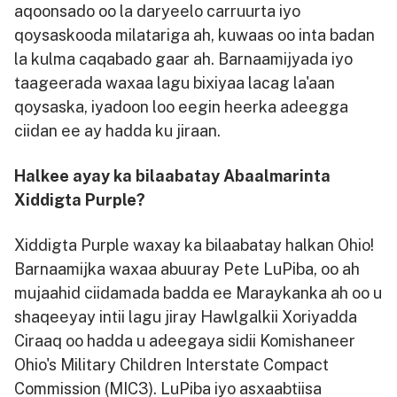
aqoonsado oo la daryeelo carruurta iyo
qoysaskooda milatariga ah, kuwaas oo inta badan
la kulma caqabado gaar ah. Barnaamijyada iyo
taageerada waxaa lagu bixiyaa lacag la'aan
qoysaska, iyadoon loo eegin heerka adeegga
ciidan ee ay hadda ku jiraan.
Halkee ayay ka bilaabatay Abaalmarinta
Xiddigta Purple?
Xiddigta Purple waxay ka bilaabatay halkan Ohio!
Barnaamijka waxaa abuuray Pete LuPiba, oo ah
mujaahid ciidamada badda ee Maraykanka ah oo u
shaqeeyay intii lagu jiray Hawlgalkii Xoriyadda
Ciraaq oo hadda u adeegaya sidii Komishaneer
Ohio's Military Children Interstate Compact
Commission (MIC3). LuPiba iyo asxaabtiisa