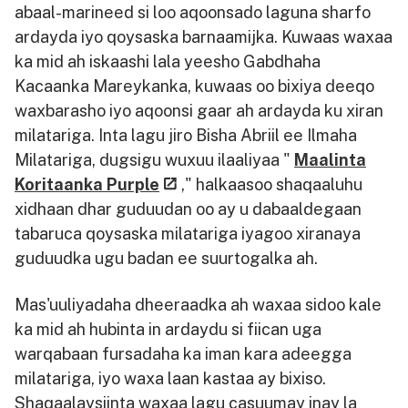
abaal-marineed si loo aqoonsado laguna sharfo
ardayda iyo qoysaska barnaamijka. Kuwaas waxaa
ka mid ah iskaashi lala yeesho Gabdhaha
Kacaanka Mareykanka, kuwaas oo bixiya deeqo
waxbarasho iyo aqoonsi gaar ah ardayda ku xiran
milatariga. Inta lagu jiro Bisha Abriil ee Ilmaha
Milatariga, dugsigu wuxuu ilaaliyaa "
Maalinta
Koritaanka Purple
," halkaasoo shaqaaluhu
xidhaan dhar guduudan oo ay u dabaaldegaan
tabaruca qoysaska milatariga iyagoo xiranaya
guduudka ugu badan ee suurtogalka ah.
Mas'uuliyadaha dheeraadka ah waxaa sidoo kale
ka mid ah hubinta in ardaydu si fiican uga
warqabaan fursadaha ka iman kara adeegga
milatariga, iyo waxa laan kastaa ay bixiso.
Shaqaalaysiinta waxaa lagu casuumay inay la