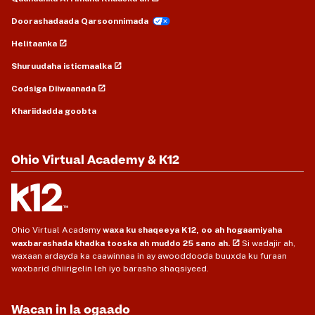
Doorashadaada Qarsoonnimada
Helitaanka
Shuruudaha isticmaalka
Codsiga Diiwaanada
Khariidadda goobta
Ohio Virtual Academy & K12
Ohio Virtual Academy
waxa ku shaqeeya K12, oo ah hogaamiyaha
waxbarashada khadka tooska ah muddo 25 sano ah.
Si wadajir ah,
waxaan ardayda ka caawinnaa in ay awooddooda buuxda ku furaan
waxbarid dhiirigelin leh iyo barasho shaqsiyeed.
Wacan in la ogaado