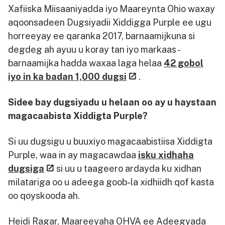
Xafiiska Miisaaniyadda iyo Maareynta Ohio waxay
aqoonsadeen Dugsiyadii Xiddigga Purple ee ugu
horreeyay ee qaranka 2017, barnaamijkuna si
degdeg ah ayuu u koray tan iyo markaas -
barnaamijka hadda waxaa laga helaa
42 gobol
iyo in ka badan 1,000 dugsi
.
Sidee bay dugsiyadu u helaan oo ay u haystaan
magacaabista Xiddigta Purple?
Si uu dugsigu u buuxiyo magacaabistiisa Xiddigta
Purple, waa in ay magacawdaa
isku xidhaha
dugsiga
si uu u taageero ardayda ku xidhan
milatariga oo u adeega goob-la xidhiidh qof kasta
oo qoyskooda ah.
Heidi Ragar, Maareeyaha OHVA ee Adeegyada