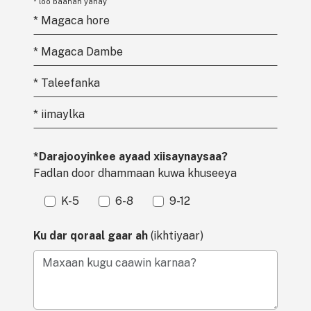
* loo baahan yahay
*
Magaca hore
*
Magaca Dambe
*
Taleefanka
*
iimaylka
*Darajooyinkee ayaad xiisaynaysaa?
Fadlan door dhammaan kuwa khuseeya
K-5
6-8
9-12
Ku dar qoraal gaar ah
(ikhtiyaar)
Maxaan kugu caawin karnaa?