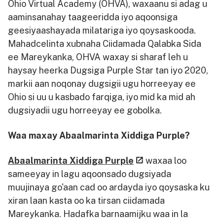
Ohio Virtual Academy (OHVA), waxaanu si adag u
aaminsanahay taageeridda iyo aqoonsiga
geesiyaashayada milatariga iyo qoysaskooda.
Mahadcelinta xubnaha Ciidamada Qalabka Sida
ee Mareykanka, OHVA waxay si sharaf leh u
haysay heerka Dugsiga Purple Star tan iyo 2020,
markii aan noqonay dugsigii ugu horreeyay ee
Ohio si uu u kasbado farqiga, iyo mid ka mid ah
dugsiyadii ugu horreeyay ee gobolka.
Waa maxay Abaalmarinta Xiddiga Purple?
Abaalmarinta Xiddiga Purple
waxaa loo
sameeyay in lagu aqoonsado dugsiyada
muujinaya go'aan cad oo ardayda iyo qoysaska ku
xiran laan kasta oo ka tirsan ciidamada
Mareykanka. Hadafka barnaamijku waa in la