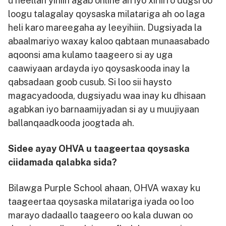
u heellan yihiin agab online ah iyo xiriirro dugsi oo
loogu talagalay qoysaska milatariga ah oo laga
heli karo mareegaha ay leeyihiin. Dugsiyada la
abaalmariyo waxay kaloo qabtaan munaasabado
aqoonsi ama kulamo taageero si ay uga
caawiyaan ardayda iyo qoysaskooda inay la
qabsadaan goob cusub. Si loo sii haysto
magacyadooda, dugsiyadu waa inay ku dhisaan
agabkan iyo barnaamijyadan si ay u muujiyaan
ballanqaadkooda joogtada ah.
Sidee ayay OHVA u taageertaa qoysaska
ciidamada qalabka sida?
Bilawga Purple School ahaan, OHVA waxay ku
taageertaa qoysaska milatariga iyada oo loo
marayo dadaallo taageero oo kala duwan oo