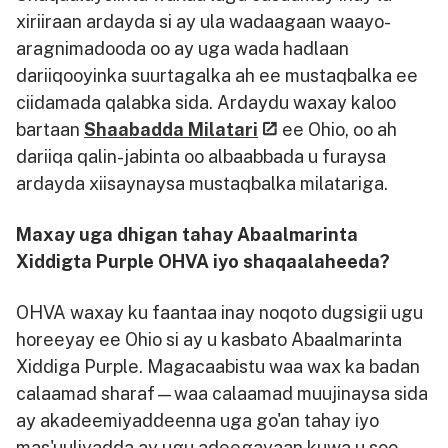
xiriiraan ardayda si ay ula wadaagaan waayo-
aragnimadooda oo ay uga wada hadlaan
dariiqooyinka suurtagalka ah ee mustaqbalka ee
ciidamada qalabka sida. Ardaydu waxay kaloo
bartaan
Shaabadda Milatari
ee Ohio, oo ah
dariiqa qalin-jabinta oo albaabbada u furaysa
ardayda xiisaynaysa mustaqbalka milatariga.
Maxay uga dhigan tahay Abaalmarinta
Xiddigta Purple OHVA iyo shaqaalaheeda?
OHVA waxay ku faantaa inay noqoto dugsigii ugu
horeeyay ee Ohio si ay u kasbato Abaalmarinta
Xiddiga Purple. Magacaabistu waa wax ka badan
calaamad sharaf—waa calaamad muujinaysa sida
ay akadeemiyaddeenna uga go'an tahay iyo
mas'uuliyadda ay ugu adeegayaan kuwa u soo