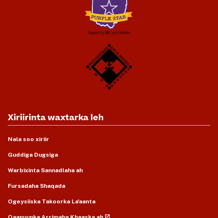
Xiriirinta waxtarka leh
Nala soo xiriir
Guddiga Dugsiga
Warbixinta Sannadlaha ah
Fursadaha Shaqada
Ogeysiiska Takoorka La'aanta
Qaanuunka Arrimaha Khaaska ah