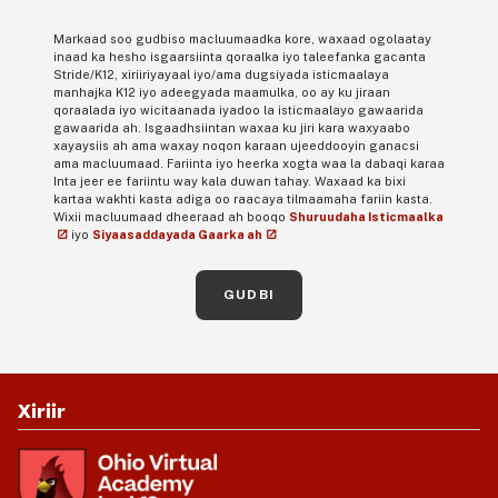
Markaad soo gudbiso macluumaadka kore, waxaad ogolaatay
inaad ka hesho isgaarsiinta qoraalka iyo taleefanka gacanta
Stride/K12, xiriiriyayaal iyo/ama dugsiyada isticmaalaya
manhajka K12 iyo adeegyada maamulka, oo ay ku jiraan
qoraalada iyo wicitaanada iyadoo la isticmaalayo gawaarida
gawaarida ah. Isgaadhsiintan waxaa ku jiri kara waxyaabo
xayaysiis ah ama waxay noqon karaan ujeeddooyin ganacsi
ama macluumaad. Fariinta iyo heerka xogta waa la dabaqi karaa
Inta jeer ee fariintu way kala duwan tahay. Waxaad ka bixi
kartaa wakhti kasta adiga oo raacaya tilmaamaha fariin kasta.
Wixii macluumaad dheeraad ah booqo
Shuruudaha Isticmaalka
iyo
Siyaasaddayada Gaarka ah
GUDBI
Xiriir