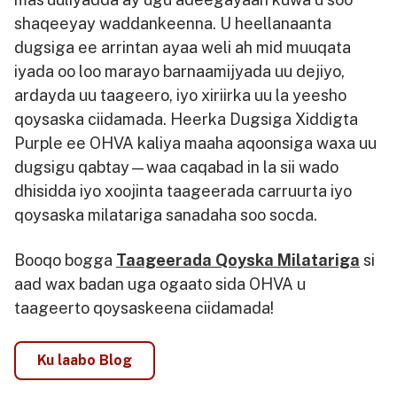
shaqeeyay waddankeenna. U heellanaanta
dugsiga ee arrintan ayaa weli ah mid muuqata
iyada oo loo marayo barnaamijyada uu dejiyo,
ardayda uu taageero, iyo xiriirka uu la yeesho
qoysaska ciidamada. Heerka Dugsiga Xiddigta
Purple ee OHVA kaliya maaha aqoonsiga waxa uu
dugsigu qabtay—waa caqabad in la sii wado
dhisidda iyo xoojinta taageerada carruurta iyo
qoysaska milatariga sanadaha soo socda.
Booqo bogga
Taageerada Qoyska Milatariga
si
aad wax badan uga ogaato sida OHVA u
taageerto qoysaskeena ciidamada!
Ku laabo Blog