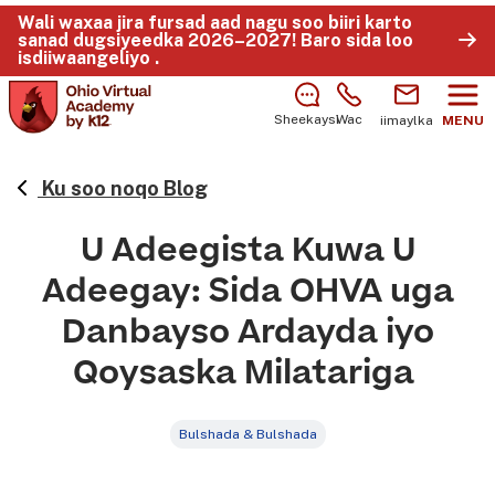
Wali waxaa jira fursad aad nagu soo biiri karto
sanad dugsiyeedka 2026–2027!
Baro sida loo
isdiiwaangeliyo
.
Sheekaysi
Wac
iimaylka
MENU
Ku soo noqo Blog
U Adeegista Kuwa U
Adeegay: Sida OHVA uga
Danbayso Ardayda iyo
Qoysaska Milatariga
Bulshada & Bulshada