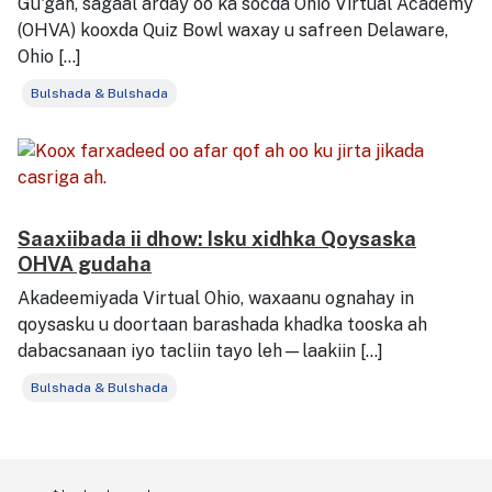
Gu'gan, sagaal arday oo ka socda Ohio Virtual Academy
(OHVA) kooxda Quiz Bowl waxay u safreen Delaware,
Ohio [...]
Bulshada & Bulshada
Saaxiibada ii dhow: Isku xidhka Qoysaska
OHVA gudaha
Akadeemiyada Virtual Ohio, waxaanu ognahay in
qoysasku u doortaan barashada khadka tooska ah
dabacsanaan iyo tacliin tayo leh—laakiin […]
Bulshada & Bulshada