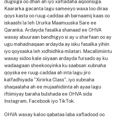
dugsiga oo dhan ah iyo xafladaha aqoonsiga.
Kaararka gacanta lagu sameeyo waxa loo diraa
qoys kasta oo ruug-caddaa ah barnaamij kaas oo
iskaashi la leh Ururka Maamuuska Sare ee
Qaranka. Ardayda fasalka shanaad ee OHVA
waxay abuuraan bandhigyo si ay u sharfaan oo ay
ugu mahadnaqaan ardayda ay isku fasalka yihiin
iyo qoysaska leh xidhiidhka milatari. Macallimiintu
waxay sidoo kale siiyaan ardayda fursado ay ku
wadaagaan sheekooyinka ku saabsan xubnaha
qoyska ee ruug-caddaa ah inta lagu jiro
kalfadhiyada "Xiriirka Class", iyo xubnaha
shaqaalaha ah ee mujaahidiinta ah ayaa lagu
iftiimiyay baraha bulshada ee OHVA sida
Instagram, Facebook iyo TikTok.
OHVA waxay kaloo qabataa laba xafladood oo