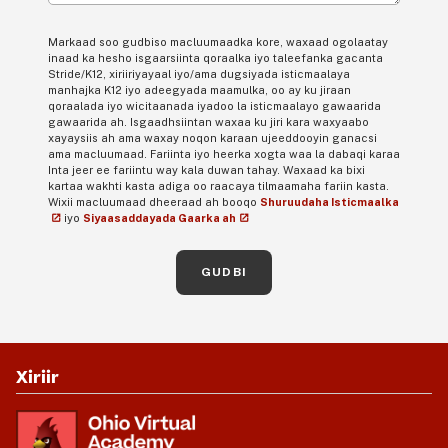
Markaad soo gudbiso macluumaadka kore, waxaad ogolaatay
inaad ka hesho isgaarsiinta qoraalka iyo taleefanka gacanta
Stride/K12, xiriiriyayaal iyo/ama dugsiyada isticmaalaya
manhajka K12 iyo adeegyada maamulka, oo ay ku jiraan
qoraalada iyo wicitaanada iyadoo la isticmaalayo gawaarida
gawaarida ah. Isgaadhsiintan waxaa ku jiri kara waxyaabo
xayaysiis ah ama waxay noqon karaan ujeeddooyin ganacsi
ama macluumaad. Fariinta iyo heerka xogta waa la dabaqi karaa
Inta jeer ee fariintu way kala duwan tahay. Waxaad ka bixi
kartaa wakhti kasta adiga oo raacaya tilmaamaha fariin kasta.
Wixii macluumaad dheeraad ah booqo
Shuruudaha Isticmaalka
iyo
Siyaasaddayada Gaarka ah
GUDBI
Xiriir