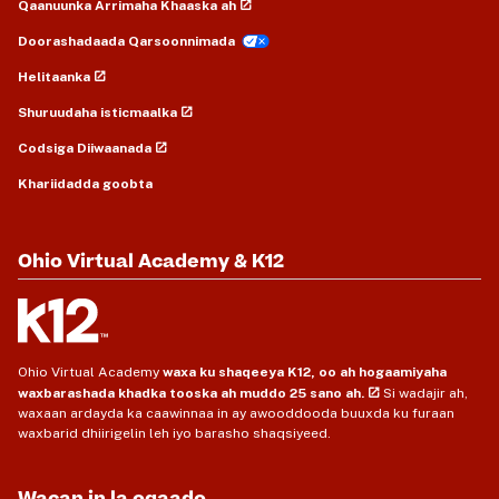
Qaanuunka Arrimaha Khaaska ah
Doorashadaada Qarsoonnimada
Helitaanka
Shuruudaha isticmaalka
Codsiga Diiwaanada
Khariidadda goobta
Ohio Virtual Academy & K12
Ohio Virtual Academy
waxa ku shaqeeya K12, oo ah hogaamiyaha
waxbarashada khadka tooska ah muddo 25 sano ah.
Si wadajir ah,
waxaan ardayda ka caawinnaa in ay awooddooda buuxda ku furaan
waxbarid dhiirigelin leh iyo barasho shaqsiyeed.
Wacan in la ogaado