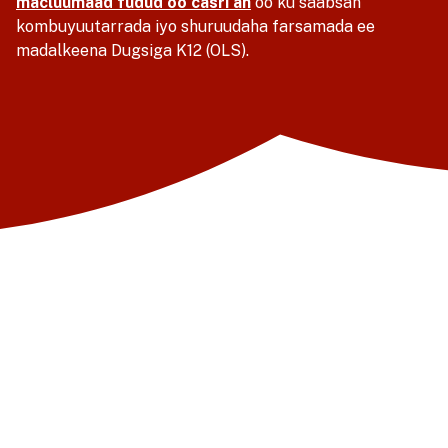
macluumaad fudud oo casri ah
oo ku saabsan
kombuyuutarrada iyo shuruudaha farsamada ee
madalkeena Dugsiga K12 (OLS).