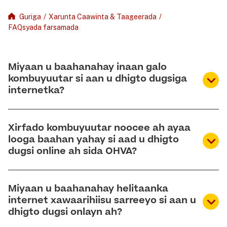
Guriga
/
Xarunta Caawinta & Taageerada
/
FAQsyada farsamada
Miyaan u baahanahay inaan galo
kombuyuutar si aan u dhigto dugsiga
internetka?
Haa Si loo hubiyo inaad haysato qalabka aad uga
Xirfado kombuyuutar noocee ah ayaa
baahan tahay dugsiga, waxaanu arday kasta
looga baahan yahay si aad u dhigto
siinaa laptop-ka amaahda ah. Laptopsyadani waa
dugsi online ah sida OHVA?
hantida Ohio Virtual Academy waana in la soo
celiyaa marka ardaygu ka tago dugsiga. OHVA
Isticmaalka kombuyuutarku waxay aasaas u tahay
waxay aad ugu talinaysaa in qoysasku ay
Miyaan u baahanahay helitaanka
ka-qaybgalka dugsi online-ka ah, laakiin adiga iyo
aqbalaan kombayutarkayaga amaahda,
internet xawaarihiisu sarreeyo si aan u
ardaygaagu waxaad u baahan tihiin oo keliya
dhigto dugsi onlayn ah?
maadaama aanu markaas awoodno inaanu ka
xirfadaha aasaasiga ah ee kombayutarka si aad u
caawino arrimaha farsamada iyo software-ka.