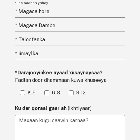
* loo baahan yahay
*
Magaca hore
*
Magaca Dambe
*
Taleefanka
*
iimaylka
*Darajooyinkee ayaad xiisaynaysaa?
Fadlan door dhammaan kuwa khuseeya
K-5
6-8
9-12
Ku dar qoraal gaar ah
(ikhtiyaar)
Maxaan kugu caawin karnaa?