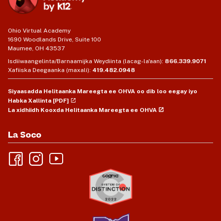
Ohio Virtual Academy
1690 Woodlands Drive, Suite 100
Maumee, OH 43537
Isdiiwaangelinta/Barnaamijka Weydiinta (lacag-la'aan):
866.339.9071
Xafiiska Deegaanka (maxali):
419.482.0948
Siyaasadda Helitaanka Mareegta ee OHVA oo dib loo eegay iyo
Habka Xallinta [PDF]
La xidhiidh Kooxda Helitaanka Mareegta ee OHVA
La Soco