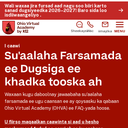
Wali waxaa jira fursad aad nagu soo biiri karto
sanad dugsiyeedka 2026–2027!
Baro sida loo
isdiiwaangeliyo
.
Sheekaysi
Wac
iimaylka
MENU
I caawi
Su'aalaha Farsamada
ee Dugsiga ee
khadka tooska ah
Waxaan kugu daboolnay jawaabaha su'aalaha
farsamada ee ugu caansan ee ay qoysasku ka qabaan
Ohio Virtual Academy (OHVA) ee FAQ-yada hoose.
U fiirso maqaalkan caawinta si aad u hesho