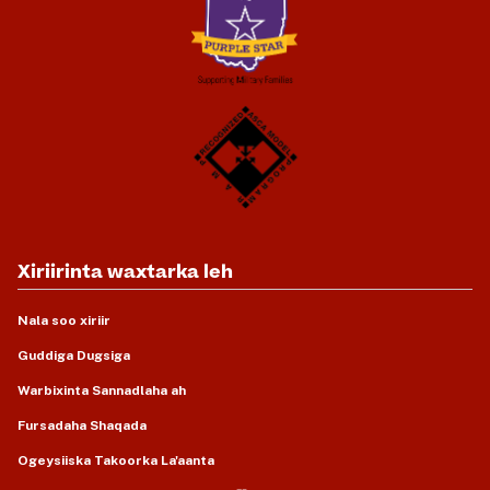
Xiriirinta waxtarka leh
Nala soo xiriir
Guddiga Dugsiga
Warbixinta Sannadlaha ah
Fursadaha Shaqada
Ogeysiiska Takoorka La'aanta