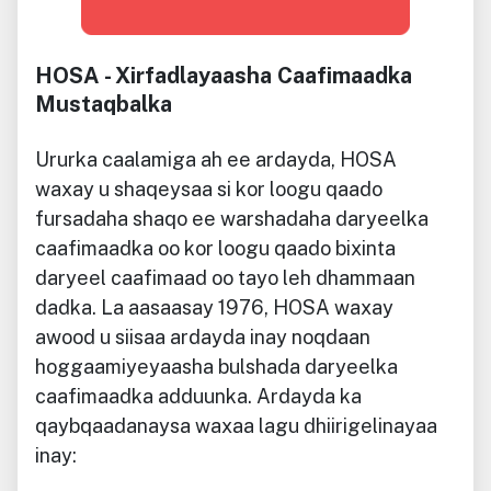
HOSA - Xirfadlayaasha Caafimaadka
Mustaqbalka
Ururka caalamiga ah ee ardayda, HOSA
waxay u shaqeysaa si kor loogu qaado
fursadaha shaqo ee warshadaha daryeelka
caafimaadka oo kor loogu qaado bixinta
daryeel caafimaad oo tayo leh dhammaan
dadka. La aasaasay 1976, HOSA waxay
awood u siisaa ardayda inay noqdaan
hoggaamiyeyaasha bulshada daryeelka
caafimaadka adduunka. Ardayda ka
qaybqaadanaysa waxaa lagu dhiirigelinayaa
inay: