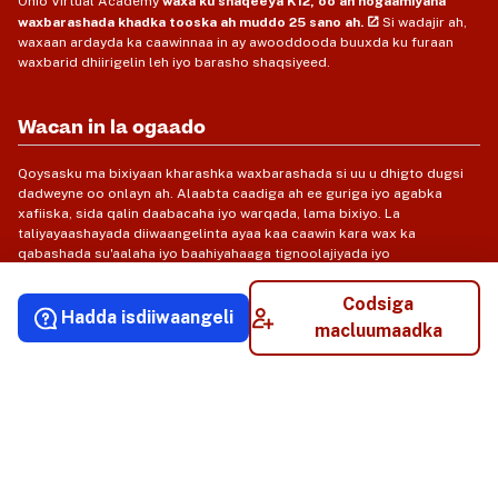
Ohio Virtual Academy
waxa ku shaqeeya K12, oo ah hogaamiyaha
waxbarashada khadka tooska ah muddo 25 sano ah.
Si wadajir ah,
waxaan ardayda ka caawinnaa in ay awooddooda buuxda ku furaan
waxbarid dhiirigelin leh iyo barasho shaqsiyeed.
Wacan in la ogaado
Qoysasku ma bixiyaan kharashka waxbarashada si uu u dhigto dugsi
dadweyne oo onlayn ah. Alaabta caadiga ah ee guriga iyo agabka
xafiiska, sida qalin daabacaha iyo warqada, lama bixiyo. La
taliyayaashayada diiwaangelinta ayaa kaa caawin kara wax ka
qabashada su'aalaha iyo baahiyahaaga tignoolajiyada iyo
kumbuyuutarka.
Codsiga
Hadda isdiiwaangeli
macluumaadka
© 2026 Akadeemiyada Dalwaddeed ee Ohio. Dhammaan xuquuqaha way
xifdisan yihiin.