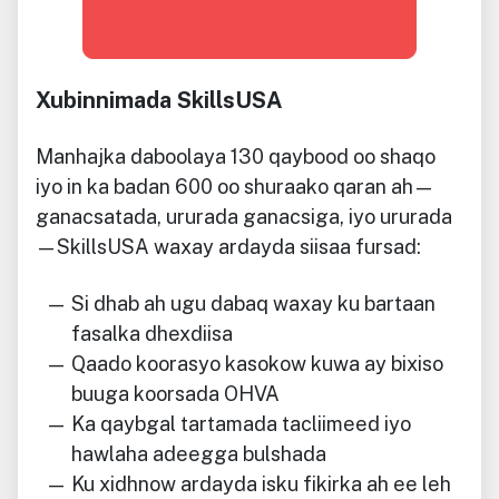
Xubinnimada SkillsUSA
Manhajka daboolaya 130 qaybood oo shaqo
iyo in ka badan 600 oo shuraako qaran ah—
ganacsatada, ururada ganacsiga, iyo ururada
—SkillsUSA waxay ardayda siisaa fursad:
Si dhab ah ugu dabaq waxay ku bartaan
fasalka dhexdiisa
Qaado koorasyo ​​kasokow kuwa ay bixiso
buuga koorsada OHVA
Ka qaybgal tartamada tacliimeed iyo
hawlaha adeegga bulshada
Ku xidhnow ardayda isku fikirka ah ee leh