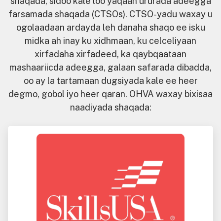
shaqada, sidoo kale loo yaqaan ururada adeegga
farsamada shaqada (CTSOs). CTSO-yadu waxay u
ogolaadaan ardayda leh danaha shaqo ee isku
midka ah inay ku xidhmaan, ku celceliyaan
xirfadaha xirfadeed, ka qaybqaataan
mashaariicda adeegga, galaan safarada dibadda,
oo ay la tartamaan dugsiyada kale ee heer
degmo, gobol iyo heer qaran. OHVA waxay bixisaa
naadiyada shaqada: