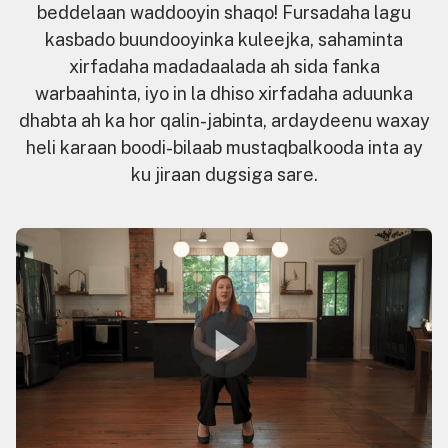
beddelaan waddooyin shaqo! Fursadaha lagu
kasbado buundooyinka kuleejka, sahaminta
xirfadaha madadaalada ah sida fanka
warbaahinta, iyo in la dhiso xirfadaha aduunka
dhabta ah ka hor qalin-jabinta, ardaydeenu waxay
heli karaan boodi-bilaab mustaqbalkooda inta ay
ku jiraan dugsiga sare.