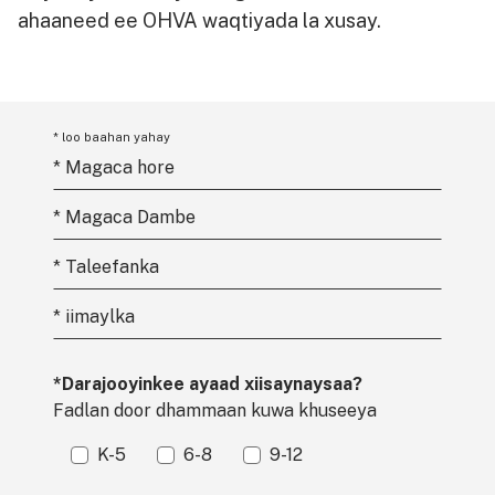
ahaaneed ee OHVA waqtiyada la xusay.
* loo baahan yahay
*
Magaca hore
*
Magaca Dambe
*
Taleefanka
*
iimaylka
*Darajooyinkee ayaad xiisaynaysaa?
Fadlan door dhammaan kuwa khuseeya
K-5
6-8
9-12