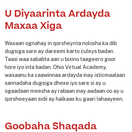
U Diyaarinta Ardayda
Maxaa Xiga
Waxaan ognahay in qorsheynta nolosha ka dib
dugsiga sare ay dareemi karto culeys badan.
Taasi waa sababta aan u bixino taageero goor
hore iyo inta badan. Ohio Virtual Academy,
waxaanu ka caawinnaa ardayda inay isticmaalaan
sannadaha dugsiga dhexe iyo sare si ay u
ogaadaan meesha ay rabaan inay aadaan oo ay u
qorsheeyaan sidii ay halkaas ku gaari lahaayeen.
Goobaha Shaqada