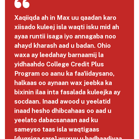
Xaqiiqda ah in Max uu qaadan karo
xiisado kuleej isla waqti isku mid ah
ayaa runtii isaga iyo annagaba noo
ahayd kharash aad u badan. Ohio
waxa ay leedahay barnaamij la
yidhaahdo College Credit Plus
Program oo aanu ka faa'iidaysano,
halkaas oo aynaan wax jeebka ka
bixinin ilaa inta fasalada kuleejka ay
socdaan. Inaad awood u yeelatid
inaad hesho dhibcahaas oo aad u
yeelato dabacsanaan aad ku
sameyso taas isla waqtigaas
[dugsiga sare] wuxuu u badbaadiyaa