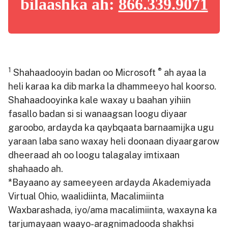
bilaashka ah:
866.339.9071
1
®️
Shahaadooyin badan oo Microsoft
ah ayaa la
heli karaa ka dib marka la dhammeeyo hal koorso.
Shahaadooyinka kale waxay u baahan yihiin
fasallo badan si si wanaagsan loogu diyaar
garoobo, ardayda ka qaybqaata barnaamijka ugu
yaraan laba sano waxay heli doonaan diyaargarow
dheeraad ah oo loogu talagalay imtixaan
shahaado ah.
*Bayaano ay sameeyeen ardayda Akademiyada
Virtual Ohio, waalidiinta, Macalimiinta
Waxbarashada, iyo/ama macalimiinta, waxayna ka
tarjumayaan waayo-aragnimadooda shakhsi