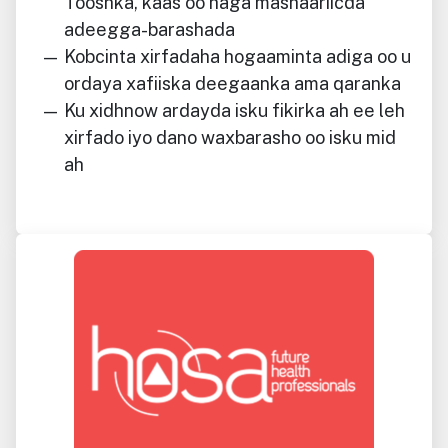
Tooshka, kaas oo haga mashaariicda
adeegga-barashada
Kobcinta xirfadaha hogaaminta adiga oo u
ordaya xafiiska deegaanka ama qaranka
Ku xidhnow ardayda isku fikirka ah ee leh
xirfado iyo dano waxbarasho oo isku mid
ah