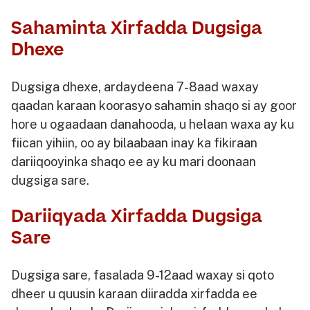
Sahaminta Xirfadda Dugsiga
Dhexe
Dugsiga dhexe, ardaydeena 7-8aad waxay
qaadan karaan koorasyo ​​sahamin shaqo si ay goor
hore u ogaadaan danahooda, u helaan waxa ay ku
fiican yihiin, oo ay bilaabaan inay ka fikiraan
dariiqooyinka shaqo ee ay ku mari doonaan
dugsiga sare.
Dariiqyada Xirfadda Dugsiga
Sare
Dugsiga sare, fasalada 9-12aad waxay si qoto
dheer u quusin karaan diiradda xirfadda ee