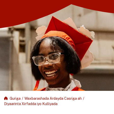
Guriga
/
Waxbarashada Ardayda Casriga ah
/
Diyaarinta Xirfadda iyo Kulliyada