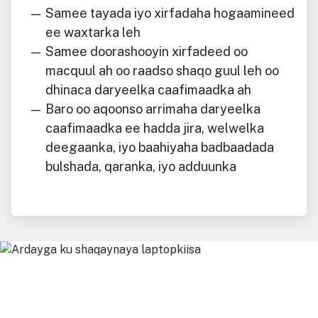
Samee tayada iyo xirfadaha hogaamineed
ee waxtarka leh
Samee doorashooyin xirfadeed oo
macquul ah oo raadso shaqo guul leh oo
dhinaca daryeelka caafimaadka ah
Baro oo aqoonso arrimaha daryeelka
caafimaadka ee hadda jira, welwelka
deegaanka, iyo baahiyaha badbaadada
bulshada, qaranka, iyo adduunka