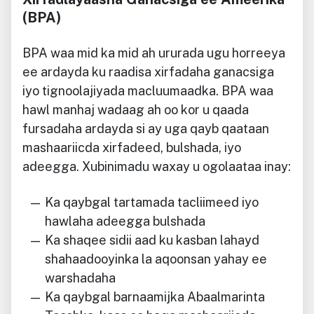
(BPA)
BPA waa mid ka mid ah ururada ugu horreeya
ee ardayda ku raadisa xirfadaha ganacsiga
iyo tignoolajiyada macluumaadka. BPA waa
hawl manhaj wadaag ah oo kor u qaada
fursadaha ardayda si ay uga qayb qaataan
mashaariicda xirfadeed, bulshada, iyo
adeegga. Xubinimadu waxay u ogolaataa inay:
Ka qaybgal tartamada tacliimeed iyo
hawlaha adeegga bulshada
Ka shaqee sidii aad ku kasban lahayd
shahaadooyinka la aqoonsan yahay ee
warshadaha
Ka qaybgal barnaamijka Abaalmarinta