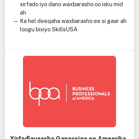
xirfado iyo dano waxbarasho oo isku mid
ah
Ka hel deeqaha waxbarasho ee si gaar ah
loogu bixiyo SkillsUSA
Xirfadlayaasha Ganacsiga ee Ameerika