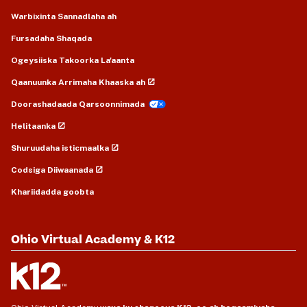
Warbixinta Sannadlaha ah
Fursadaha Shaqada
Ogeysiiska Takoorka La'aanta
Qaanuunka Arrimaha Khaaska ah
Doorashadaada Qarsoonnimada
Helitaanka
Shuruudaha isticmaalka
Codsiga Diiwaanada
Khariidadda goobta
Ohio Virtual Academy & K12