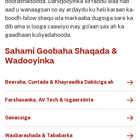
doorashadooda. Dariiqooyinka xirfaddu waa hab
aad u wanaagsan oo ay ardaydu ku heli karaan ka-
boodh-bilow shaqo isla markaaba dugsiga sare ka
dib ama si looga caawiyo inay go'aan sax ah ka
gaadhaan kuliyadahooda.
Sahami Goobaha Shaqada &
Wadooyinka
Beeraha, Cuntada & Khayraadka Dabiiciga ah
Farshaxanka, AV Tech & Isgaarsiinta
Ganacsiga
Waxbarashada & Tababarka