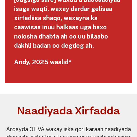
isaga waqti, waxay dardar gelisaa
xirfadiisa shaqo, waxayna ka
caawisaa inuu halkaas uga baxo
nolosha dhabta ah oo uu bilaabo
dakhli badan oo degdeg ah.
Andy, 2025 waalid*
Naadiyada Xirfadda
Ardayda OHVA waxay iska qori karaan naadiyada