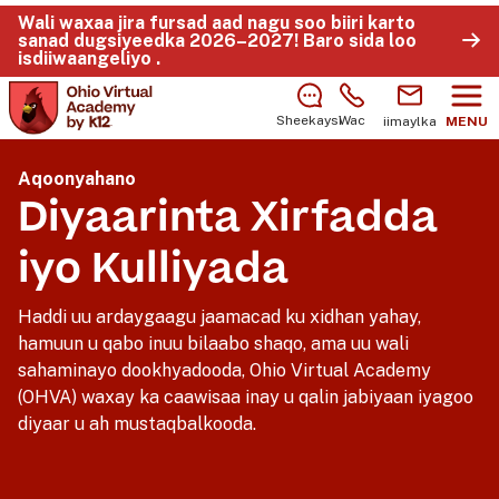
Wali waxaa jira fursad aad nagu soo biiri karto
sanad dugsiyeedka 2026–2027!
Baro sida loo
isdiiwaangeliyo
.
Sheekaysi
Wac
iimaylka
MENU
Aqoonyahano
Diyaarinta Xirfadda
iyo Kulliyada
Haddi uu ardaygaagu jaamacad ku xidhan yahay,
hamuun u qabo inuu bilaabo shaqo, ama uu wali
sahaminayo dookhyadooda, Ohio Virtual Academy
(OHVA) waxay ka caawisaa inay u qalin jabiyaan iyagoo
diyaar u ah mustaqbalkooda.