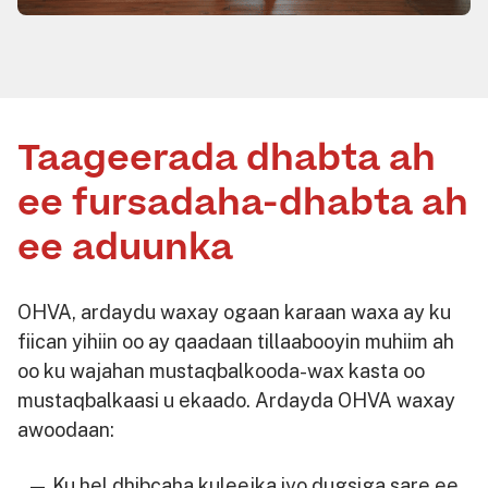
Taageerada dhabta ah
ee fursadaha-dhabta ah
ee aduunka
OHVA, ardaydu waxay ogaan karaan waxa ay ku
fiican yihiin oo ay qaadaan tillaabooyin muhiim ah
oo ku wajahan mustaqbalkooda-wax kasta oo
mustaqbalkaasi u ekaado. Ardayda OHVA waxay
awoodaan:
Ku hel dhibcaha kuleejka iyo dugsiga sare ee