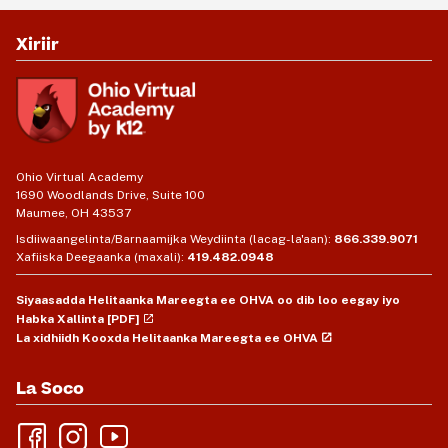
Xiriir
Ohio Virtual Academy
1690 Woodlands Drive, Suite 100
Maumee, OH 43537
Isdiiwaangelinta/Barnaamijka Weydiinta (lacag-la'aan):
866.339.9071
Xafiiska Deegaanka (maxali):
419.482.0948
Siyaasadda Helitaanka Mareegta ee OHVA oo dib loo eegay iyo
Habka Xallinta [PDF]
La xidhiidh Kooxda Helitaanka Mareegta ee OHVA
La Soco