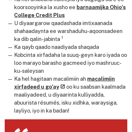
koorsooyinka la xusho ee
barnaamijka Ohio's
College Credit Plus
U diyaargarow qaadashada imtixaanada
shahaadaynta ee warshaduhu-aqoonsadeen
1
ka dib qalin-jabinta
Ka qayb qaado naadiyada shaqada
Kobcinta xirfadaha la suuq-geyn karo iyada oo
loo marayo barasho gacmeed iyo mashruuc-
ku-saleysan
Ka hel hagitaan macalimiin ah
macalimiin
xirfadeed u go'ay
oo ku saabsan kaalmada
maaliyadeed, u diyaarinta kulliyadda,
abuurista résumés, isku xidhka, waraysiga,
layliyo, iyo in ka badan!