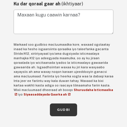
Ku dar qoraal gaar ah
(ikhtiyaar)
Maxaan kugu caawin karnaa?
Markaad soo gudbiso macluumaadka kore, waxaad ogolaatay
inaad ka hesho isgaarsiinta qoraalka iyo taleefanka gacanta
Stride/K12, xiriiriyayaal iyo/ama dugsiyada isticmaalaya
manhajka K12 iyo adeegyada maamulka, oo ay ku jiraan
qoraalada iyo wicitaanada iyadoo la isticmaalayo gawaarida
gawaarida ah. Isgaadhsiintan waxaa ku jiri kara waxyaabo
xayaysiis ah ama waxay noqon karaan ujeeddooyin ganacsi
ama macluumaad. Fariinta iyo heerka xogta waa la dabaqi karaa
Inta jeer ee fariintu way kala duwan tahay. Waxaad ka bixi
kartaa wakhti kasta adiga oo raacaya tilmaamaha fariin kasta.
Wixii macluumaad dheeraad ah booqo
Shuruudaha Isticmaalka
iyo
Siyaasaddayada Gaarka ah
GUDBI