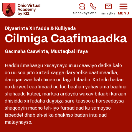
Wali waxaa jira fursad aad nagu soo biiri karto
sanad dugsiyeedka 2026–2027!
Baro sida loo
Sheekaysi
Wac
iimaylka
MENU
isdiiwaangeliyo
.
Diyaarinta Xirfadda & Kulliyada
Cilmiga Caafimaadka
Gacmaha Caawinta, Mustaqbal ifaya
Haddii ilmahaagu xiisaynayo inuu caawiyo dadka kale
oo uu soo jiito xirfad xagga daryeelka caafimaadka,
dariiqan waa hab fiican oo lagu bilaabo. Xirfado badan
oo daryeel caafimaad oo loo baahan yahay uma baahna
shahaado kuleej, markaa ardaydu waxay bilaabi karaan
dhisidda xirfadaha dugsiga sare taasoo u horseedaysa
shaqooyin macno leh-iyo fursad aad ku samayso
isbeddel dhab ah-si ka dhakhso badan inta aad
malaynayso.