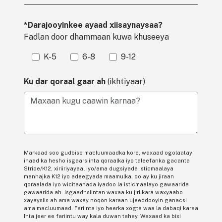
*Darajooyinkee ayaad xiisaynaysaa?
Fadlan door dhammaan kuwa khuseeya
K-5
6-8
9-12
Ku dar qoraal gaar ah
(ikhtiyaar)
Maxaan kugu caawin karnaa?
Markaad soo gudbiso macluumaadka kore, waxaad ogolaatay
inaad ka hesho isgaarsiinta qoraalka iyo taleefanka gacanta
Stride/K12, xiriiriyayaal iyo/ama dugsiyada isticmaalaya
manhajka K12 iyo adeegyada maamulka, oo ay ku jiraan
qoraalada iyo wicitaanada iyadoo la isticmaalayo gawaarida
gawaarida ah. Isgaadhsiintan waxaa ku jiri kara waxyaabo
xayaysiis ah ama waxay noqon karaan ujeeddooyin ganacsi
ama macluumaad. Fariinta iyo heerka xogta waa la dabaqi karaa
Inta jeer ee fariintu way kala duwan tahay. Waxaad ka bixi