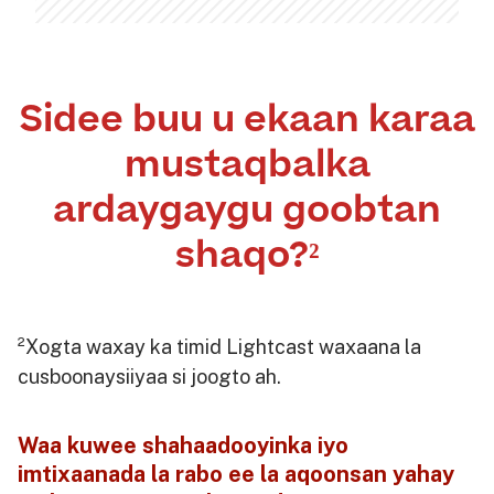
Sidee buu u ekaan karaa
mustaqbalka
ardaygaygu goobtan
shaqo?²
²Xogta waxay ka timid Lightcast waxaana la
cusboonaysiiyaa si joogto ah.
Waa kuwee shahaadooyinka iyo
imtixaanada la rabo ee la aqoonsan yahay