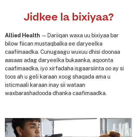
Jidkee la bixiyaa?
Allied Health
—Dariiqan waxa uu bixiyaa bar
bilow fiican mustaqbalka ee daryeelka
caafimaadka. Cunugaagu wuxuu dhisi doonaa
aasaas adag daryeelka bukaanka, aqoonta
caafimaadka, iyo xirfadaha isgaarsiinta oo ay si
toos ah u geli karaan xoog shaqada ama u
isticmaali karaan inay sii wataan
waxbarashadooda dhanka caafimaadka.