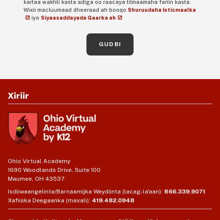
kartaa wakhti kasta adiga oo raacaya tilmaamaha fariin kasta.
Wixii macluumaad dheeraad ah booqo
Shuruudaha Isticmaalka
iyo
Siyaasaddayada Gaarka ah
GUDBI
Xiriir
Ohio Virtual Academy
1690 Woodlands Drive, Suite 100
Maumee, OH 43537
Isdiiwaangelinta/Barnaamijka Weydiinta (lacag-la'aan):
866.339.9071
Xafiiska Deegaanka (maxali):
419.482.0948