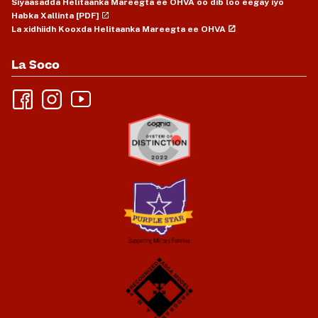
Siyaasadda Helitaanka Mareegta ee OHVA oo dib loo eegay iyo
Habka Xallinta [PDF]
La xidhiidh Kooxda Helitaanka Mareegta ee OHVA
La Soco