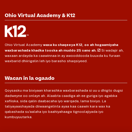
Ohio Virtual Academy & K12
Ohio Virtual Academy
waxa ku shaqeeya K12, oo ah hogaamiyaha
waxbarashada khadka tooska ah muddo 25 sano ah.
Si wadajir ah,
waxaan ardayda ka caawinnaa in ay awooddooda buuxda ku furaan
waxbarid dhiirigelin leh iyo barasho shaqsiyeed.
Wacan in la ogaado
Qoysasku ma bixiyaan kharashka waxbarashada si uu u dhigto dugsi
dadweyne oo onlayn ah. Alaabta caadiga ah ee guriga iyo agabka
xafiiska, sida qalin daabacaha iyo warqada, lama bixiyo. La
taliyayaashayada diiwaangelinta ayaa kaa caawin kara wax ka
qabashada su'aalaha iyo baahiyahaaga tignoolajiyada iyo
kumbuyuutarka.