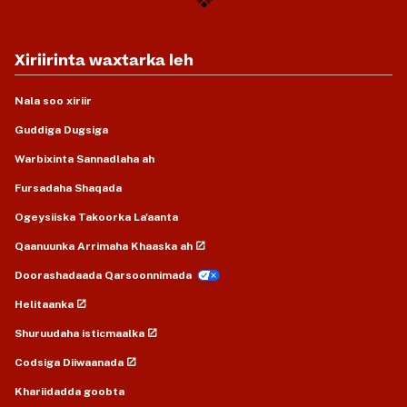
Xiriirinta waxtarka leh
Nala soo xiriir
Guddiga Dugsiga
Warbixinta Sannadlaha ah
Fursadaha Shaqada
Ogeysiiska Takoorka La'aanta
Qaanuunka Arrimaha Khaaska ah
Doorashadaada Qarsoonnimada
Helitaanka
Shuruudaha isticmaalka
Codsiga Diiwaanada
Khariidadda goobta