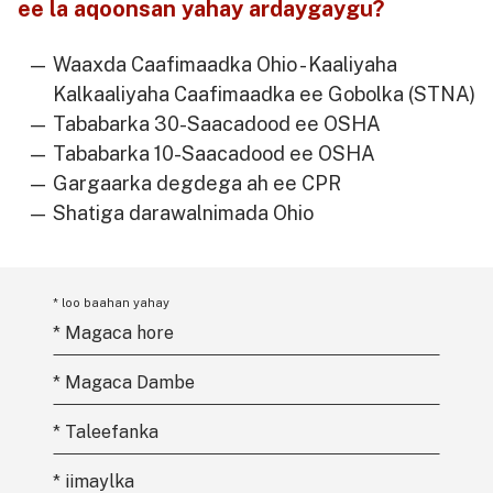
ee la aqoonsan yahay ardaygaygu?
Waaxda Caafimaadka Ohio - Kaaliyaha
Kalkaaliyaha Caafimaadka ee Gobolka (STNA)
Tababarka 30-Saacadood ee OSHA
Tababarka 10-Saacadood ee OSHA
Gargaarka degdega ah ee CPR
Shatiga darawalnimada Ohio
* loo baahan yahay
*
Magaca hore
*
Magaca Dambe
*
Taleefanka
*
iimaylka