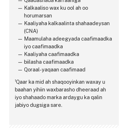
Qaadashada karraaniga
Kalkaaliso wax ku ool ah oo
horumarsan
Kaaliyaha kalkaalinta shahaadeysan
(CNA)
Maamulaha adeegyada caafimaadka
iyo caafimaadka
Kaaliyaha caafimaadka
biilasha caafimaadka
Qoraal-yaqaan caafimaad
¹Qaar ka mid ah shaqooyinkan waxay u
baahan yihiin waxbarasho dheeraad ah
iyo shahaado marka ardaygu ka qalin
jabiyo dugsiga sare.