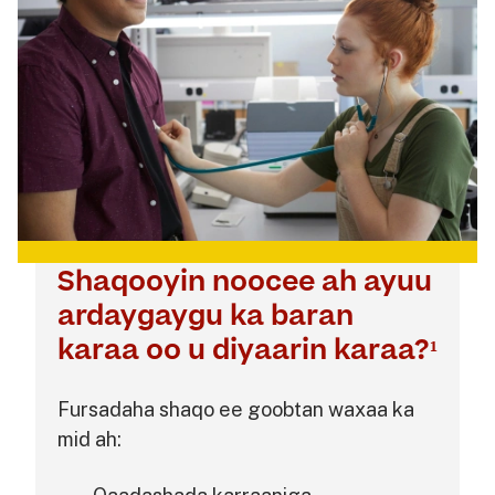
Shaqooyin noocee ah ayuu
ardaygaygu ka baran
karaa oo u diyaarin karaa?¹
Fursadaha shaqo ee goobtan waxaa ka
mid ah: