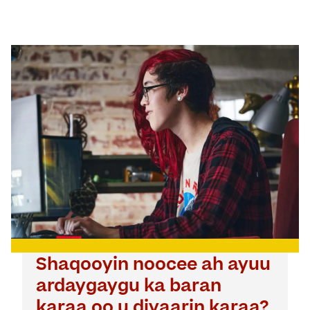
Shaqooyin noocee ah ayuu
ardaygaygu ka baran
karaa oo u diyaarin karaa?