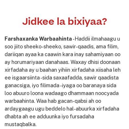
Jidkee la bixiyaa?
Farshaxanka Warbaahinta
-Haddii ilmahaagu u
soo jiito sheeko-sheeko, sawir-qaadis, ama filim,
dariiqan ayaa ka caawin kara inay sahamiyaan oo
ay horumariyaan danahaas. Waxay dhisi doonaan
xirfadaha ay u baahan yihiin xirfadaha xiisaha leh
ee isgaarsiinta -sida saxaafadda, sawir qaadista
ganacsiga, iyo filimada -iyaga oo baranaya sida
loo abuuro loona wadaago dhammaan noocyada
warbaahinta. Waa hab gacan-qabsi ah oo
ardaygaagu ugu beddelo hal-abuurka xirfadaha
dhabta ah ee adduunka iyo fursadaha
mustaqbalka.