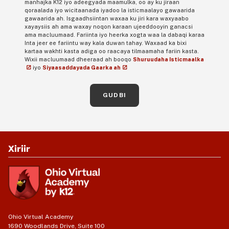
manhajka K12 iyo adeegyada maamulka, oo ay ku jiraan
qoraalada iyo wicitaanada iyadoo la isticmaalayo gawaarida
gawaarida ah. Isgaadhsiintan waxaa ku jiri kara waxyaabo
xayaysiis ah ama waxay noqon karaan ujeeddooyin ganacsi
ama macluumaad. Fariinta iyo heerka xogta waa la dabaqi karaa
Inta jeer ee fariintu way kala duwan tahay. Waxaad ka bixi
kartaa wakhti kasta adiga oo raacaya tilmaamaha fariin kasta.
Wixii macluumaad dheeraad ah booqo
Shuruudaha Isticmaalka
iyo
Siyaasaddayada Gaarka ah
GUDBI
Xiriir
Ohio Virtual Academy
1690 Woodlands Drive, Suite 100